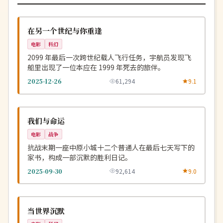
热播
NEW
美国
在另一个世纪与你重逢
电影
科幻
2099 年最后一次跨世纪载人飞行任务，宇航员发现飞
船里出现了一位本应在 1999 年死去的旅伴。
2025-12-26
61,294
9.1
完结
NEW
中国
我们与命运
电影
战争
抗战末期一座中原小城十二个普通人在最后七天写下的
家书，构成一部沉默的胜利日记。
2025-09-30
92,614
9.0
独播
NEW
英国
当世界沉默