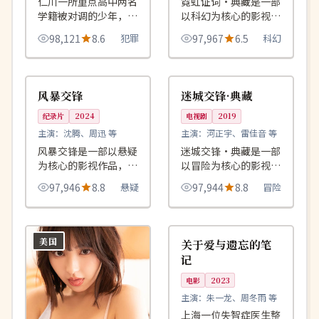
仁川一所重点高中两名
霓虹证词·典藏是一部
学籍被对调的少年，用
以科幻为核心的影视作
整个十八岁完成了一场
品，围绕危机、反转与
98,121
8.6
犯罪
97,967
6.5
科幻
互换身份的复仇。
人物成长展开，整体节
奏紧凑，值得推荐观
99:21
99:10
院线
院线
看。
美国
中国
风暴交锋
迷城交锋·典藏
纪录片
2024
电视剧
2019
主演：
沈腾、周迅 等
主演：
河正宇、雷佳音 等
风暴交锋是一部以悬疑
迷城交锋·典藏是一部
为核心的影视作品，围
以冒险为核心的影视作
绕危机、反转与人物成
品，围绕危机、反转与
97,946
8.8
悬疑
97,944
8.8
冒险
长展开，整体节奏紧
人物成长展开，整体节
凑，值得推荐观看。
奏紧凑，值得推荐观
99:38
4K
看。
美国
中国
关于爱与遗忘的笔
记
电影
2023
主演：
朱一龙、周冬雨 等
上海一位失智症医生整