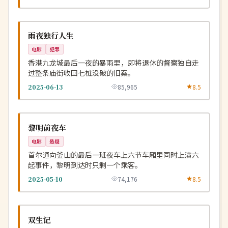
连载中
NEW
中国
雨夜独行人生
电影
犯罪
香港九龙城最后一夜的暴雨里，即将退休的督察独自走
过整条庙街收回七桩没破的旧案。
2025-06-13
85,965
8.5
院线
NEW
韩国
黎明前夜车
电影
悬疑
首尔通向釜山的最后一班夜车上六节车厢里同时上演六
起事件，黎明到达时只剩一个乘客。
2025-05-10
74,176
8.5
热播
NEW
中国
双生记