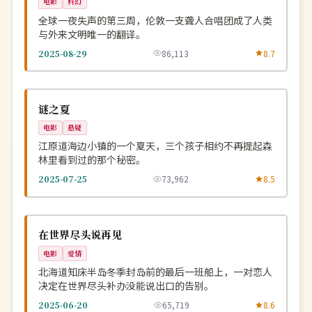
电影
科幻
全球一夜失声的第三周，伦敦一支聋人合唱团成了人类
与外来文明唯一的翻译。
2025-08-29
86,113
8.7
热播
NEW
韩国
谜之夏
电影
悬疑
江原道海边小镇的一个夏天，三个孩子相约不再提起森
林里看到过的那个秘密。
2025-07-25
73,962
8.5
独播
NEW
日本
在世界尽头说再见
电影
爱情
北海道知床半岛冬季封岛前的最后一班船上，一对恋人
决定在世界尽头补办没能说出口的告别。
2025-06-20
65,719
8.6