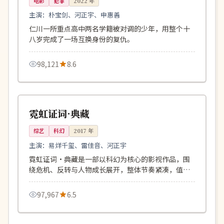
电影
犯罪
2022
年
主演：
朴宝剑、河正宇、申惠善
仁川一所重点高中两名学籍被对调的少年，用整个十
八岁完成了一场互换身份的复仇。
98,121
8.6
115分钟
独播
韩国
霓虹证词·典藏
综艺
科幻
2017
年
主演：
易烊千玺、雷佳音、河正宇
霓虹证词·典藏是一部以科幻为核心的影视作品，围
绕危机、反转与人物成长展开，整体节奏紧凑，值得
推荐观看。
97,967
6.5
143分钟
院线