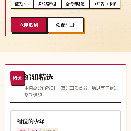
蓝光 4K
多线路秒播
全终端适配
0 广告 0 卡顿
立即追剧
免费注册
编辑精选
精选
本周高分口碑剧 · 蓝光画质首发，错过等于错过
整季话题
121分钟
高分
韩国
错位的少年