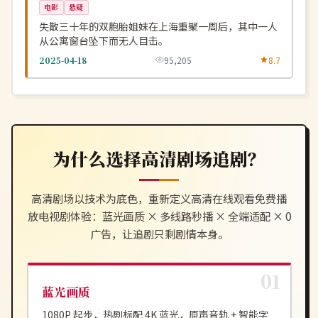
电影
悬疑
失散三十年的双胞胎姐妹在上海重聚一周后，其中一人
从公寓窗台坠下而无人目击。
2025-04-18
95,205
8.7
为什么选择
高清剧场
追剧？
高清剧场
以技术为底色，重新定义
高清在线观看免费播
放电视剧
体验：蓝光画质 × 多线路秒播 × 全端适配 × 0
广告，让追剧只剩剧情本身。
蓝光画质
1080P 起步，热剧标配 4K 蓝光，原声音轨 + 智能字