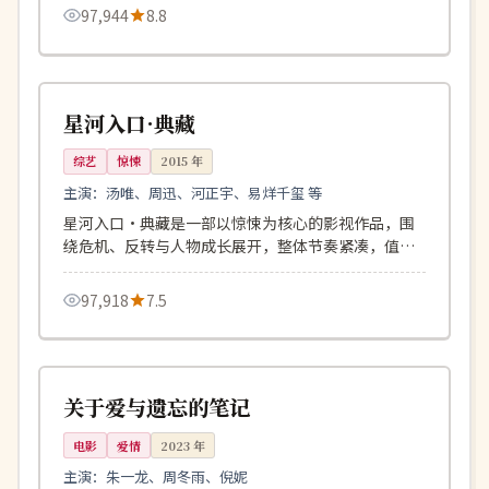
97,944
8.8
162分钟
高分
美国
星河入口·典藏
综艺
惊悚
2015
年
主演：
汤唯、周迅、河正宇、易烊千玺 等
星河入口·典藏是一部以惊悚为核心的影视作品，围
绕危机、反转与人物成长展开，整体节奏紧凑，值得
推荐观看。
97,918
7.5
114分钟
4K
中国
关于爱与遗忘的笔记
电影
爱情
2023
年
主演：
朱一龙、周冬雨、倪妮