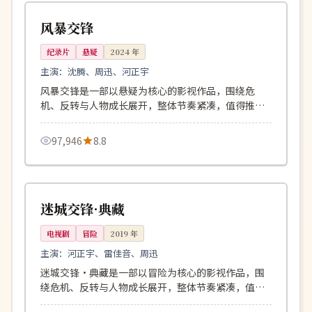
美国
风暴交锋
纪录片
悬疑
2024
年
主演：
沈腾、周迅、河正宇
风暴交锋是一部以悬疑为核心的影视作品，围绕危
机、反转与人物成长展开，整体节奏紧凑，值得推荐
观看。
97,946
8.8
137分钟
院线
中国
迷城交锋·典藏
电视剧
冒险
2019
年
主演：
河正宇、雷佳音、周迅
迷城交锋·典藏是一部以冒险为核心的影视作品，围
绕危机、反转与人物成长展开，整体节奏紧凑，值得
推荐观看。