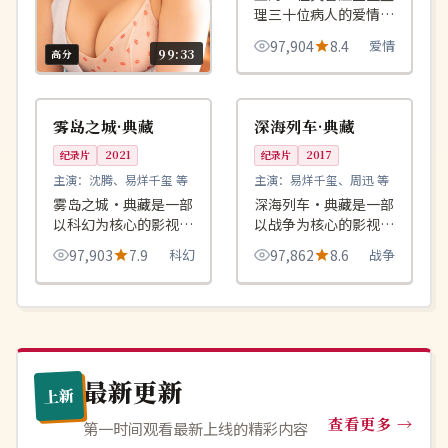
理三十位病人的爱情笔
记后，发现自己的名字
97,904
8.4
爱情
出现在每一本里。
99:33
高分
93:09
99:32
院线
连载中
星河入口·典藏
韩国
日本
雾岛之城·典藏
深海列车·典藏
综艺
2015
主演：
汤唯、周迅 等
纪录片
2021
纪录片
2017
星河入口·典藏是一部
主演：
沈腾、易烊千玺 等
主演：
易烊千玺、周迅 等
以惊悚为核心的影视作
雾岛之城·典藏是一部
深海列车·典藏是一部
品，围绕危机、反转与
以科幻为核心的影视作
以战争为核心的影视作
97,918
7.5
惊悚
人物成长展开，整体节
品，围绕危机、反转与
品，围绕危机、反转与
97,903
7.9
科幻
97,862
8.6
战争
奏紧凑，值得推荐观
人物成长展开，整体节
人物成长展开，整体节
看。
奏紧凑，值得推荐观
奏紧凑，值得推荐观
看。
看。
最新更新
上新
查看更多
第一时间观看最新上线的精彩内容