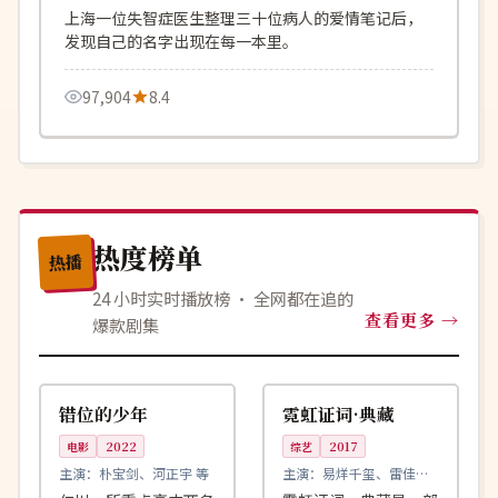
上海一位失智症医生整理三十位病人的爱情笔记后，
发现自己的名字出现在每一本里。
97,904
8.4
热度榜单
热播
24 小时实时播放榜 · 全网都在追的
查看更多
爆款剧集
99:10
99:59
高分
独播
韩国
韩国
错位的少年
霓虹证词·典藏
电影
2022
综艺
2017
主演：
朴宝剑、河正宇 等
主演：
易烊千玺、雷佳音
等